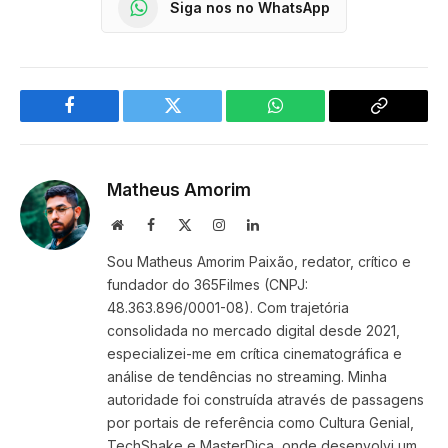
Siga nos no WhatsApp
Facebook
Twitter
WhatsApp
Copy
Link
Matheus Amorim
Website
Facebook
X
Instagram
LinkedIn
(Twitter)
Sou Matheus Amorim Paixão, redator, crítico e
fundador do 365Filmes (CNPJ:
48.363.896/0001-08). Com trajetória
consolidada no mercado digital desde 2021,
especializei-me em crítica cinematográfica e
análise de tendências no streaming. Minha
autoridade foi construída através de passagens
por portais de referência como Cultura Genial,
TechShake e MasterDica, onde desenvolvi um