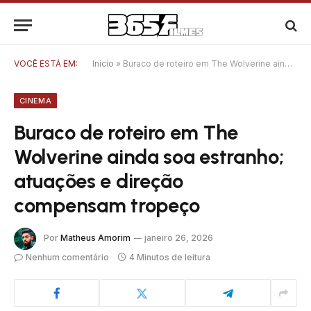
VOCÊ ESTÁ EM:
Início
»
Buraco de roteiro em The Wolverine ainda soa estranho; atuações e direção compensam tropeço
CINEMA
Buraco de roteiro em The
Wolverine ainda soa estranho;
atuações e direção
compensam tropeço
Por
Matheus Amorim
janeiro 26, 2026
Nenhum comentário
4 Minutos de leitura