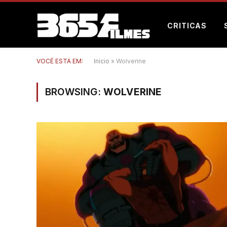
CRITICAS
VOCÊ ESTÁ EM:
Início
»
Wolverine
BROWSING:
WOLVERINE