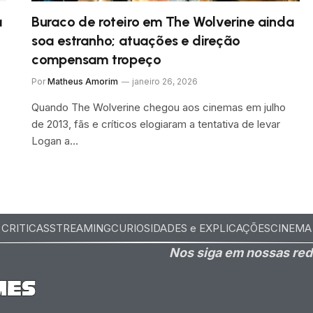
a
Buraco de roteiro em The Wolverine ainda
soa estranho; atuações e direção
compensam tropeço
Por
Matheus Amorim
janeiro 26, 2026
Quando The Wolverine chegou aos cinemas em julho
de 2013, fãs e críticos elogiaram a tentativa de levar
Logan a…
CRITICAS
STREAMING
CURIOSIDADES e EXPLICAÇÕES
CINEMA
Nos siga em nossas red