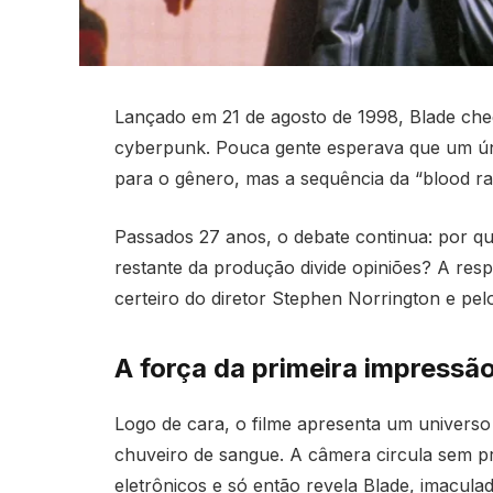
Lançado em 21 de agosto de 1998, Blade cheg
cyberpunk. Pouca gente esperava que um úni
para o gênero, mas a sequência da “blood r
Passados 27 anos, o debate continua: por q
restante da produção divide opiniões? A res
certeiro do diretor Stephen Norrington e pelo
A força da primeira impressã
Logo de cara, o filme apresenta um univers
chuveiro de sangue. A câmera circula sem pr
eletrônicos e só então revela Blade, imacul