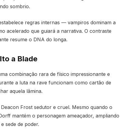
undo sombrio.
 estabelece regras internas — vampiros dominam a
o acelerado que guiará a narrativa. O contraste
egante resume o DNA do longa.
to a Blade
ma combinação rara de físico impressionante e
rante a luta na rave funcionam como cartão de
nhar aquela lâmina.
m Deacon Frost sedutor e cruel. Mesmo quando o
, Dorff mantém o personagem ameaçador, ampliando
 e sede de poder.