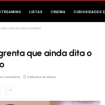
STREAMING
LISTAS
CINEMA
CURIOSIDADES 
a dita o tom do terror moderno
grenta que ainda dita o
no
m comentário
4 Minutos de leitura
m