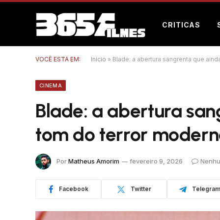
CRITICAS
VOCÊ ESTÁ EM:
Início
»
Blade: a abertura sangrenta que aind
CINEMA
Blade: a abertura san
tom do terror moder
Por
Matheus Amorim
fevereiro 9, 2026
Nenhu
Facebook
Twitter
Telegra