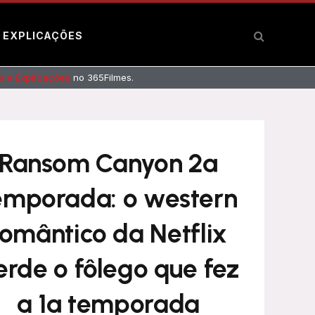
E EXPLICAÇÕES
s e Explicações
no 365Filmes.
Ransom Canyon 2ª
emporada: o western
romântico da Netflix
erde o fôlego que fez
a 1ª temporada