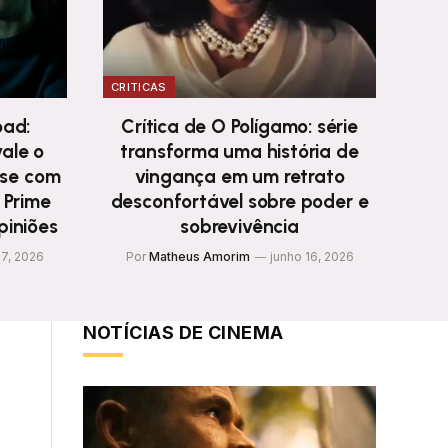
CRITICAS
oad:
Crítica de O Polígamo: série
ale o
transforma uma história de
nse com
vingança em um retrato
 Prime
desconfortável sobre poder e
piniões
sobrevivência
17, 2026
Por
Matheus Amorim
junho 16, 2026
NOTÍCIAS DE CINEMA