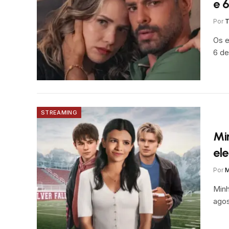
e 
Por
T
Os e
6 de
STREAMING
Mi
el
Por
M
Minh
agos