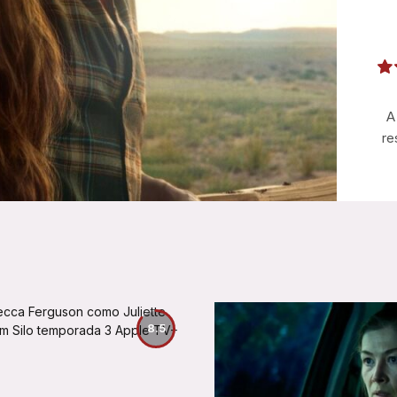
A
re
8.5