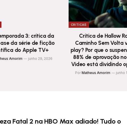
CRITICAS
Temporada 3: crítica da
Crítica de Hallow R
ase da série de ficção
Caminho Sem Volta v
ntífica do Apple TV+
play? Por que o suspe
88% de aprovação no
heus Amorim
junho 29, 2026
Video está dividindo o
Por
Matheus Amorim
junho 
leza Fatal 2 na HBO Max adiado! Tudo o