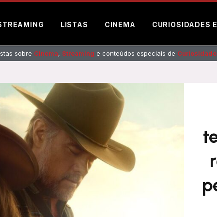
STREAMING
LISTAS
CINEMA
CURIOSIDADES 
listas sobre
Cinema
,
Streaming
e conteúdos especiais de
Curiosidade
t
p