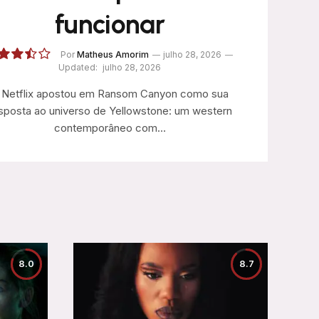
funcionar
Por
Matheus Amorim
julho 28, 2026
Updated:
julho 28, 2026
7.0
 Netflix apostou em Ransom Canyon como sua
sposta ao universo de Yellowstone: um western
contemporâneo com…
8.0
8.7