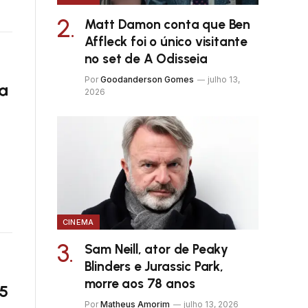
Matt Damon conta que Ben
Affleck foi o único visitante
no set de A Odisseia
Por
Goodanderson Gomes
julho 13,
4ª
2026
CINEMA
Sam Neill, ator de Peaky
Blinders e Jurassic Park,
morre aos 78 anos
 5
Por
Matheus Amorim
julho 13, 2026