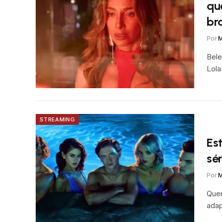
qu
bra
Por
M
Bele
Lola
STREAMING
Est
sé
Por
M
Quem
adap