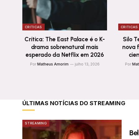
CRITICAS
CRITICAS
Crítica: The East Palace é o K-
Silo 
drama sobrenatural mais
nova f
esperado da Netflix em 2026
cie
Por
Matheus Amorim
julho 13, 2026
Por
Mat
ÚLTIMAS NOTÍCIAS DO STREAMING
STREAMING
Be