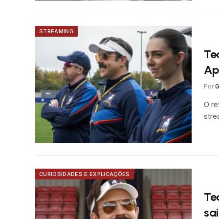
STREAMING
Te
Ap
Por
G
O re
stre
CURIOSIDADES E EXPLICAÇÕES
Te
sai