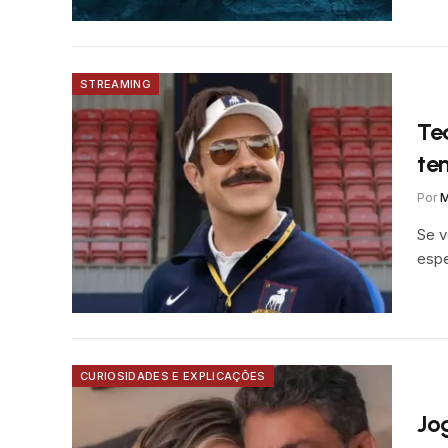
STREAMING
Te
te
Por
M
Se v
espe
CURIOSIDADES E EXPLICAÇÕES
Jo