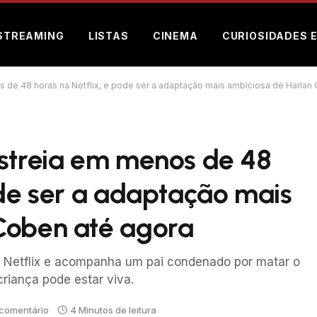
STREAMING
LISTAS
CINEMA
CURIOSIDADES 
s de 48 horas na Netflix, e pode ser a adaptação mais ambiciosa de Harlan
estreia em menos de 48
ode ser a adaptação mais
Coben até agora
a Netflix e acompanha um pai condenado por matar o
criança pode estar viva.
comentário
4 Minutos de leitura