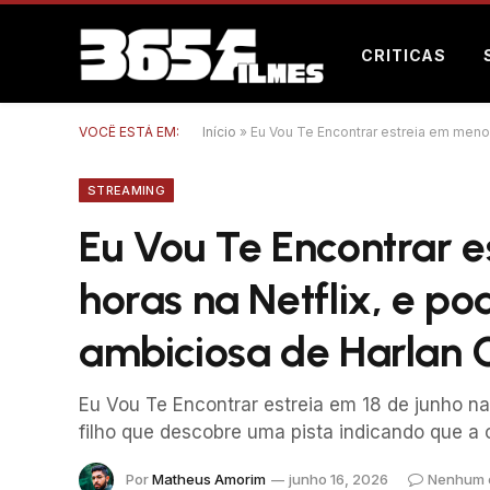
CRITICAS
VOCÊ ESTÁ EM:
Início
»
Eu Vou Te Encontrar estreia em meno
STREAMING
Eu Vou Te Encontrar 
horas na Netflix, e p
ambiciosa de Harlan 
Eu Vou Te Encontrar estreia em 18 de junho n
filho que descobre uma pista indicando que a 
Por
Matheus Amorim
junho 16, 2026
Nenhum 