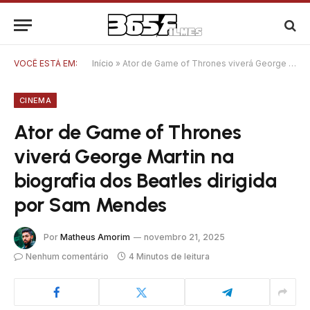
VOCÊ ESTÁ EM:
Início
»
Ator de Game of Thrones viverá George Martin na biografia dos Beatles dirigida por Sam Mendes
CINEMA
Ator de Game of Thrones
viverá George Martin na
biografia dos Beatles dirigida
por Sam Mendes
Por
Matheus Amorim
novembro 21, 2025
Nenhum comentário
4 Minutos de leitura