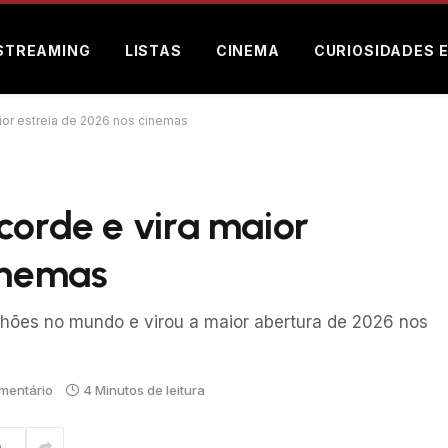
STREAMING
LISTAS
CINEMA
CURIOSIDADES 
ior estreia de 2026 nos cinemas
corde e vira maior
cinemas
lhões no mundo e virou a maior abertura de 2026 nos
mentário
4 Minutos de leitura
m