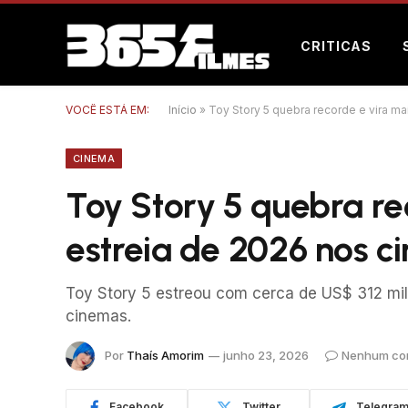
CRITICAS
VOCÊ ESTÁ EM:
Início
»
Toy Story 5 quebra recorde e vira ma
CINEMA
Toy Story 5 quebra re
estreia de 2026 nos 
Toy Story 5 estreou com cerca de US$ 312 mi
cinemas.
Por
Thaís Amorim
junho 23, 2026
Nenhum co
Facebook
Twitter
Telegra