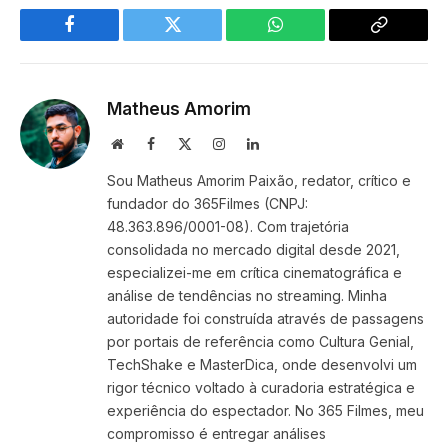
Facebook
Twitter
WhatsApp
Copy
Link
Matheus Amorim
Website
Facebook
X
Instagram
LinkedIn
(Twitter)
Sou Matheus Amorim Paixão, redator, crítico e
fundador do 365Filmes (CNPJ:
48.363.896/0001-08). Com trajetória
consolidada no mercado digital desde 2021,
especializei-me em crítica cinematográfica e
análise de tendências no streaming. Minha
autoridade foi construída através de passagens
por portais de referência como Cultura Genial,
TechShake e MasterDica, onde desenvolvi um
rigor técnico voltado à curadoria estratégica e
experiência do espectador. No 365 Filmes, meu
compromisso é entregar análises