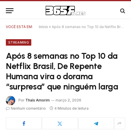
VOCÊ ESTÁ EM:
Início
»
Após 8 semanas no Top 10 da Netflix Brasil, De Repente Humana vira o dorama “surpresa” que ninguém larga
STREAMING
Após 8 semanas no Top 10 da
Netflix Brasil, De Repente
Humana vira o dorama
“surpresa” que ninguém larga
Por
Thaís Amorim
março 2, 2026
Nenhum comentário
4 Minutos de leitura