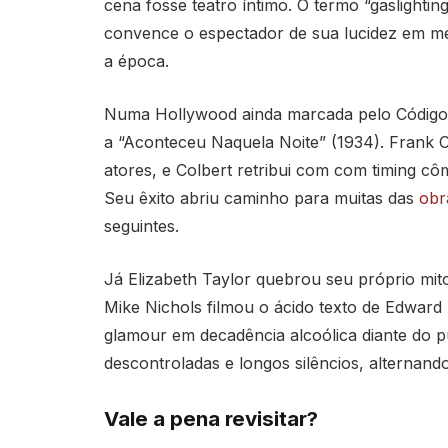
cena fosse teatro íntimo. O termo “gaslightin
convence o espectador de sua lucidez em me
a época.
Numa Hollywood ainda marcada pelo Código H
a “Aconteceu Naquela Noite” (1934). Frank 
atores, e Colbert retribui com com timing cô
Seu êxito abriu caminho para muitas das
obr
seguintes.
Já Elizabeth Taylor quebrou seu próprio mi
Mike Nichols filmou o ácido texto de Edward
glamour em decadência alcoólica diante do púb
descontroladas e longos silêncios, alternando
Vale a pena revisitar?