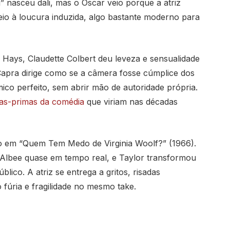
g” nasceu dali, mas o Oscar veio porque a atriz
io à loucura induzida, algo bastante moderno para
ays, Claudette Colbert deu leveza e sensualidade
Capra dirige como se a câmera fosse cúmplice dos
mico perfeito, sem abrir mão de autoridade própria.
as-primas da comédia
que viriam nas décadas
to em “Quem Tem Medo de Virginia Woolf?” (1966).
 Albee quase em tempo real, e Taylor transformou
lico. A atriz se entrega a gritos, risadas
 fúria e fragilidade no mesmo take.