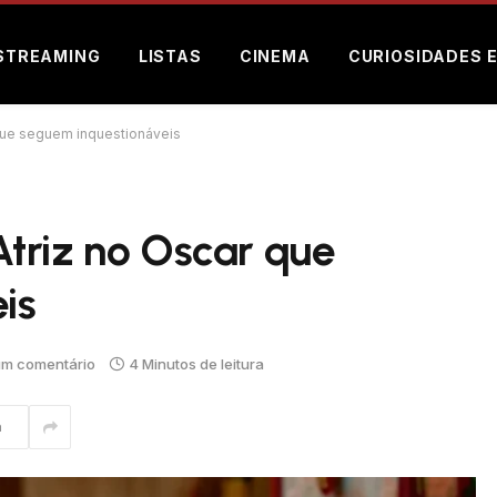
STREAMING
LISTAS
CINEMA
CURIOSIDADES 
 que seguem inquestionáveis
Atriz no Oscar que
is
m comentário
4 Minutos de leitura
m