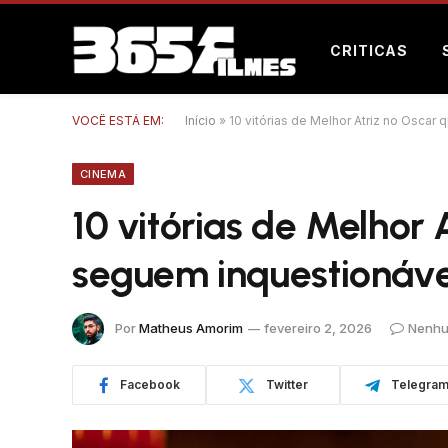
CRITICAS
VOCÊ ESTÁ EM:
Início
»
10 vitórias de Melhor Atriz no Oscar
CINEMA
10 vitórias de Melhor 
seguem inquestionáve
Por
Matheus Amorim
fevereiro 2, 2026
Nenhu
Facebook
Twitter
Telegra