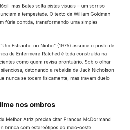
ócil, mas Bates solta pistas visuais – um sorriso
 anunciam a tempestade. O texto de William Goldman
em fúria contida, transformando uma simples
m “Um Estranho no Ninho” (1975) assume o posto de
línica de Enfermeira Ratched é toda construída na
acientes como quem revisa prontuário. Sob o olhar
 silenciosa, detonando a rebeldia de Jack Nicholson
ue nunca se tocam fisicamente, mas travam duelo
filme nos ombros
r de Melhor Atriz precisa citar Frances McDormand
en brinca com estereótipos do meio-oeste