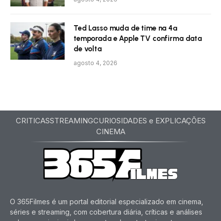
Ted Lasso muda de time na 4ª
temporada e Apple TV confirma data
de volta
agosto 4, 2026
CRITICAS
STREAMING
CURIOSIDADES e EXPLICAÇÕES
CINEMA
O 365Filmes é um portal editorial especializado em cinema,
séries e streaming, com cobertura diária, críticas e análises