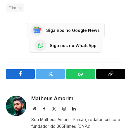
Filmes
Siga nos no Google News
Siga nos no WhatsApp
Facebook
Twitter
WhatsApp
Copy
Link
Matheus Amorim
Website
Facebook
X
Instagram
LinkedIn
(Twitter)
Sou Matheus Amorim Paixão, redator, crítico e
fundador do 365Filmes (CNPJ: