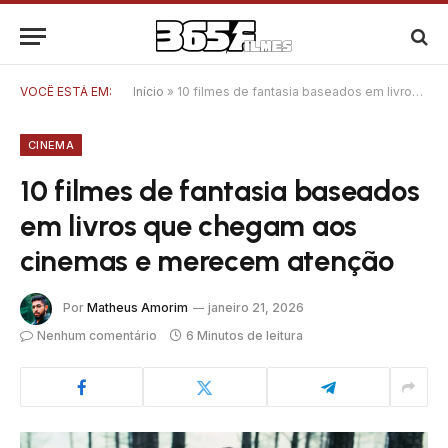
VOCÊ ESTÁ EM:
Início
»
10 filmes de fantasia baseados em livros que chegam aos cinemas e merecem atenção
CINEMA
10 filmes de fantasia baseados
em livros que chegam aos
cinemas e merecem atenção
Por
Matheus Amorim
janeiro 21, 2026
Nenhum comentário
6 Minutos de leitura