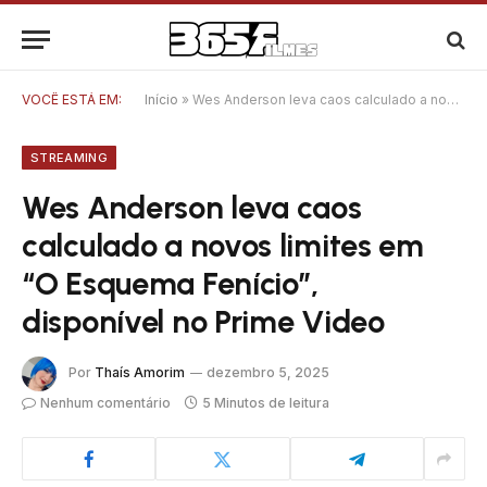
VOCÊ ESTÁ EM:
Início
»
Wes Anderson leva caos calculado a novos limites em “O Esquema Fenício”, disponível no Prime Video
STREAMING
Wes Anderson leva caos
calculado a novos limites em
“O Esquema Fenício”,
disponível no Prime Video
Por
Thaís Amorim
dezembro 5, 2025
Nenhum comentário
5 Minutos de leitura