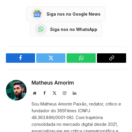
Siga nos no Google News
Siga nos no WhatsApp
Facebook
Twitter
WhatsApp
Copy
Link
Matheus Amorim
Website
Facebook
X
Instagram
LinkedIn
(Twitter)
Sou Matheus Amorim Paixão, redator, crítico e
fundador do 365Filmes (CNPJ:
48.363.896/0001-08). Com trajetória
consolidada no mercado digital desde 2021,
especializei-me em crítica cinematográfica e