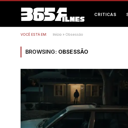
CRITICAS
VOCÊ ESTÁ EM:
Início
»
Obsessão
BROWSING:
OBSESSÃO