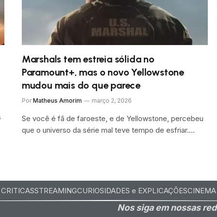
Marshals tem estreia sólida no
Paramount+, mas o novo Yellowstone
mudou mais do que parece
Por
Matheus Amorim
março 2, 2026
s
Se você é fã de faroeste, e de Yellowstone, percebeu
que o universo da série mal teve tempo de esfriar.…
CRITICAS
STREAMING
CURIOSIDADES e EXPLICAÇÕES
CINEMA
Nos siga em nossas red