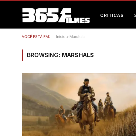
CRITICAS
VOCÊ ESTÁ EM:
Início
»
Marshals
BROWSING:
MARSHALS