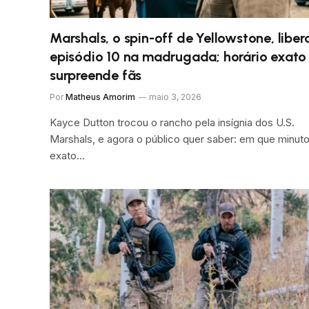
Marshals, o spin-off de Yellowstone, liber
episódio 10 na madrugada; horário exato
surpreende fãs
Por
Matheus Amorim
maio 3, 2026
Kayce Dutton trocou o rancho pela insígnia dos U.S.
Marshals, e agora o público quer saber: em que minut
exato…