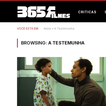
CRITICAS
VOCÊ ESTÁ EM:
Início
»
A Testemunha
BROWSING:
A TESTEMUNHA