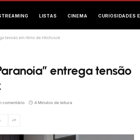
STREAMING
LISTAS
CINEMA
CURIOSIDADES 
ega tensão em ritmo de Hitchcock
Paranoia” entrega tensão
k
 comentário
4 Minutos de leitura
m