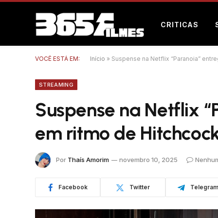
CRITICAS
VOCÊ ESTÁ EM:
Início
»
Suspense na Netflix “Paranoia” entr
STREAMING
Suspense na Netflix “
em ritmo de Hitchcoc
Por
Thaís Amorim
novembro 10, 2025
Nenhum
Facebook
Twitter
Telegra