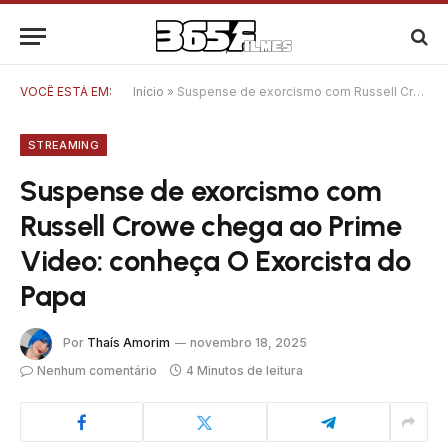
VOCÊ ESTÁ EM:
Início
»
Suspense de exorcismo com Russell Crowe chega ao Prime Video: conheça O Exorcista do Papa
STREAMING
Suspense de exorcismo com
Russell Crowe chega ao Prime
Video: conheça O Exorcista do
Papa
Por
Thaís Amorim
novembro 18, 2025
Nenhum comentário
4 Minutos de leitura