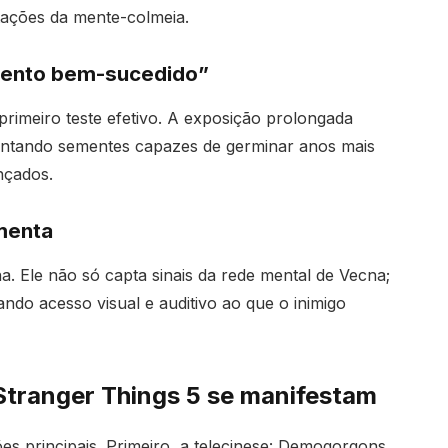
tações da mente-colmeia.
mento bem-sucedido”
 primeiro teste efetivo. A exposição prolongada
lantando sementes capazes de germinar anos mais
nçados.
amenta
. Ele não só capta sinais da rede mental de Vecna;
ando acesso visual e auditivo ao que o inimigo
Stranger Things 5 se manifestam
es principais. Primeiro, a telecinese: Demogorgons