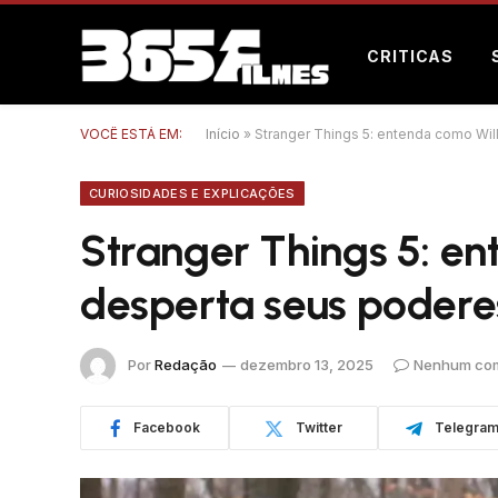
CRITICAS
VOCÊ ESTÁ EM:
Início
»
Stranger Things 5: entenda como Wil
CURIOSIDADES E EXPLICAÇÕES
Stranger Things 5: en
desperta seus poderes
Por
Redação
dezembro 13, 2025
Nenhum com
Facebook
Twitter
Telegra