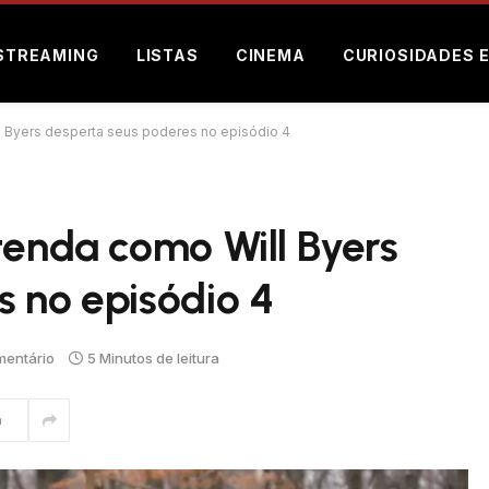
STREAMING
LISTAS
CINEMA
CURIOSIDADES 
l Byers desperta seus poderes no episódio 4
tenda como Will Byers
 no episódio 4
entário
5 Minutos de leitura
m