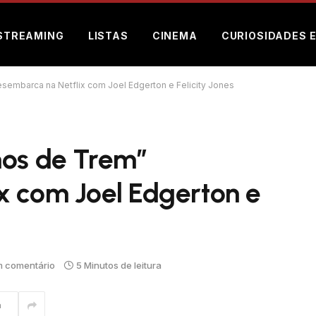
STREAMING
LISTAS
CINEMA
CURIOSIDADES 
sembarca na Netflix com Joel Edgerton e Felicity Jones
hos de Trem”
x com Joel Edgerton e
 comentário
5 Minutos de leitura
m