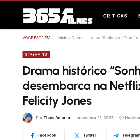
CRITICAS
VOCÊ ESTÁ EM:
Início
»
Drama histórico “Sonhos de Trem” de
STREAMING
Drama histórico “Son
desembarca na Netfli
Felicity Jones
Por
Thaís Amorim
novembro 21, 2025
Nenhum
Facebook
Twitter
Telegra