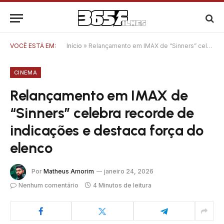
VOCÊ ESTÁ EM:
Início
»
Relançamento em IMAX de “Sinners” celebra recorde de indicações e destaca força do elenco
CINEMA
Relançamento em IMAX de
“Sinners” celebra recorde de
indicações e destaca força do
elenco
Por
Matheus Amorim
janeiro 24, 2026
Nenhum comentário
4 Minutos de leitura