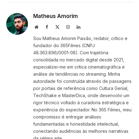
Link
Matheus Amorim
Website
Facebook
X
Instagram
LinkedIn
(Twitter)
Sou Matheus Amorim Paixão, redator, crítico e
fundador do 365Filmes (CNPJ:
48.363.896/0001-08). Com trajetória
consolidada no mercado digital desde 2021,
especializei-me em crítica cinematográfica e
análise de tendências no streaming. Minha
autoridade foi construída através de passagens
por portais de referência como Cultura Genial,
TechShake e MasterDica, onde desenvolvi um
rigor técnico voltado à curadoria estratégica e
experiência do espectador. No 365 Filmes, meu
compromisso é entregar análises
fundamentadas e honestidade intelectual,
conectando audiências às melhores narrativas
da sétima arte.