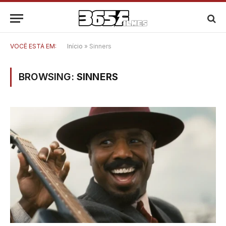
VOCÊ ESTÁ EM:
Início
»
Sinners
BROWSING:
SINNERS