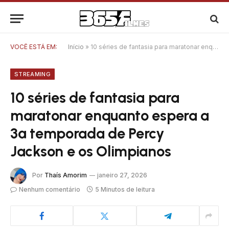
VOCÊ ESTÁ EM:
Início
»
10 séries de fantasia para maratonar enquanto espera a 3ª temporada de Percy Jackson e os Olimpianos
STREAMING
10 séries de fantasia para
maratonar enquanto espera a
3ª temporada de Percy
Jackson e os Olimpianos
Por
Thaís Amorim
janeiro 27, 2026
Nenhum comentário
5 Minutos de leitura