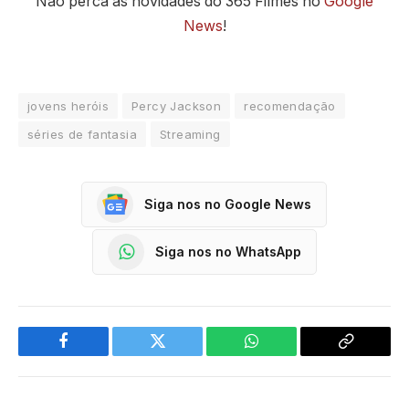
Não perca as novidades do 365 Filmes no
Google
News
!
jovens heróis
Percy Jackson
recomendação
séries de fantasia
Streaming
Siga nos no Google News
Siga nos no WhatsApp
Facebook
Twitter
WhatsApp
Copy
Link