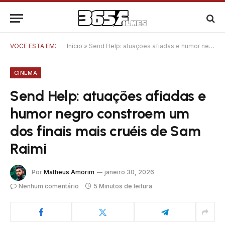
VOCÊ ESTÁ EM:
Início
»
Send Help: atuações afiadas e humor negro constroem um dos finais mais cruéis de Sam Raimi
CINEMA
Send Help: atuações afiadas e
humor negro constroem um
dos finais mais cruéis de Sam
Raimi
Por
Matheus Amorim
janeiro 30, 2026
Nenhum comentário
5 Minutos de leitura