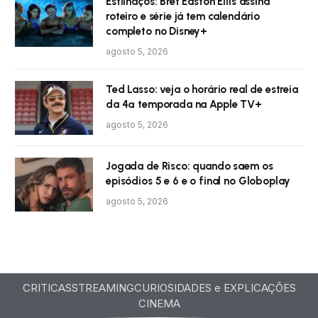
Estilhaços: Bret Easton Ellis assina
roteiro e série já tem calendário
completo no Disney+
agosto 5, 2026
Ted Lasso: veja o horário real de estreia
da 4ª temporada na Apple TV+
agosto 5, 2026
Jogada de Risco: quando saem os
episódios 5 e 6 e o final no Globoplay
agosto 5, 2026
CRITICAS
STREAMING
CURIOSIDADES e EXPLICAÇÕES
CINEMA