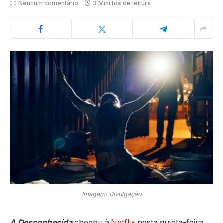
Nenhum comentário
3 Minutos de leitura
Imagem: Divulgação
A Desconhecida
chegou à
Netflix
nesta quinta-feira