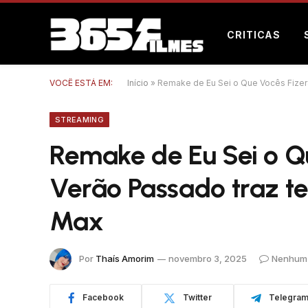
CRITICAS
VOCÊ ESTÁ EM:
Início
»
Remake de Eu Sei o Que Vocês Fizer
STREAMING
Remake de Eu Sei o Q
Verão Passado traz te
Max
Por
Thaís Amorim
novembro 3, 2025
Nenhum 
Facebook
Twitter
Telegra