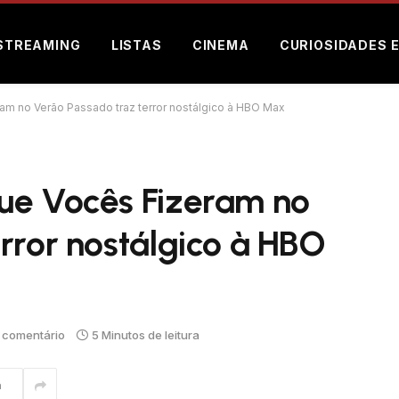
STREAMING
LISTAS
CINEMA
CURIOSIDADES 
am no Verão Passado traz terror nostálgico à HBO Max
ue Vocês Fizeram no
rror nostálgico à HBO
comentário
5 Minutos de leitura
m