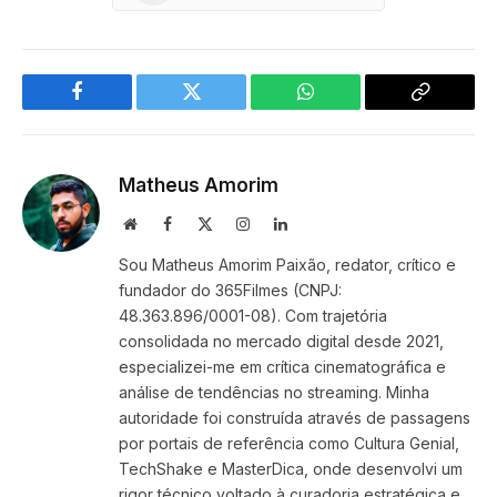
Facebook
Twitter
WhatsApp
Copy
Link
Matheus Amorim
Website
Facebook
X
Instagram
LinkedIn
(Twitter)
Sou Matheus Amorim Paixão, redator, crítico e
fundador do 365Filmes (CNPJ:
48.363.896/0001-08). Com trajetória
consolidada no mercado digital desde 2021,
especializei-me em crítica cinematográfica e
análise de tendências no streaming. Minha
autoridade foi construída através de passagens
por portais de referência como Cultura Genial,
TechShake e MasterDica, onde desenvolvi um
rigor técnico voltado à curadoria estratégica e