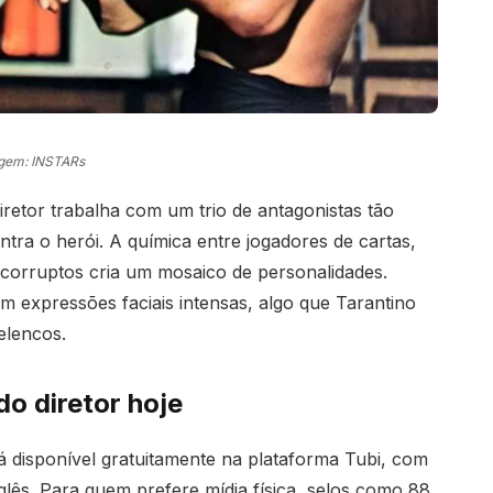
gem: INSTARs
iretor trabalha com um trio de antagonistas tão
ntra o herói. A química entre jogadores de cartas,
corruptos cria um mosaico de personalidades.
expressões faciais intensas, algo que Tarantino
elencos.
o diretor hoje
á disponível gratuitamente na plataforma Tubi, com
lês. Para quem prefere mídia física, selos como 88