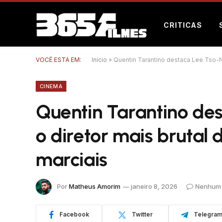
CRITICAS
VOCÊ ESTÁ EM:
Início
»
Quentin Tarantino destaca Lee Tso-N
CINEMA
Quentin Tarantino d
o diretor mais brutal
marciais
Por
Matheus Amorim
janeiro 8, 2026
Nenhum 
Facebook
Twitter
Telegra