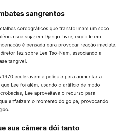
ombates sangrentos
etalhes coreográficos que transformam um soco
olência soa suja; em Django Livre, explode em
ncenação é pensada para provocar reação imediata.
o diretor fez sobre Lee Tso-Nam, associando a
se tangível.
s 1970 aceleravam a película para aumentar a
que Lee foi além, usando o artifício de modo
acrobacias, Lee aproveitava o recurso para
ps que enfatizam o momento do golpe, provocando
ido.
e sua câmera dói tanto