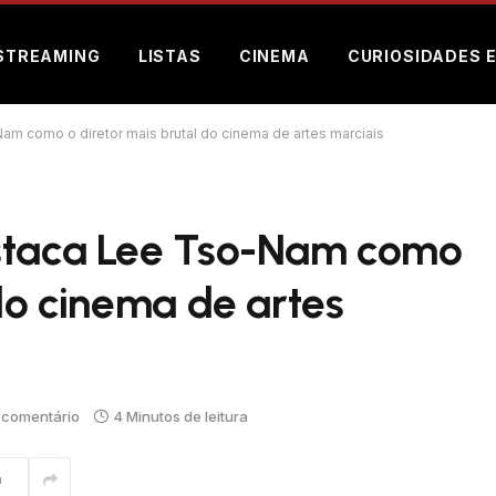
STREAMING
LISTAS
CINEMA
CURIOSIDADES 
am como o diretor mais brutal do cinema de artes marciais
estaca Lee Tso-Nam como
 do cinema de artes
comentário
4 Minutos de leitura
m