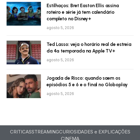
Estilhaços: Bret Easton Ellis assina
roteiro e série já tem calendário
completo no Disney+
agosto 5, 2026
Ted Lasso: veja o horário real de estreia
da 4ª temporada na Apple TV+
agosto 5, 2026
Jogada de Risco: quando saem os
episódios 5 e 6 e o final no Globoplay
agosto 5, 2026
CRITICAS
STREAMING
CURIOSIDADES e EXPLICAÇÕES
CINEMA