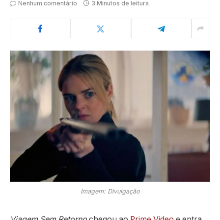
Nenhum comentário
3 Minutos de leitura
Imagem: Divulgação
Viagem Sem Retorno
chegou ao
Prime Video
e entra