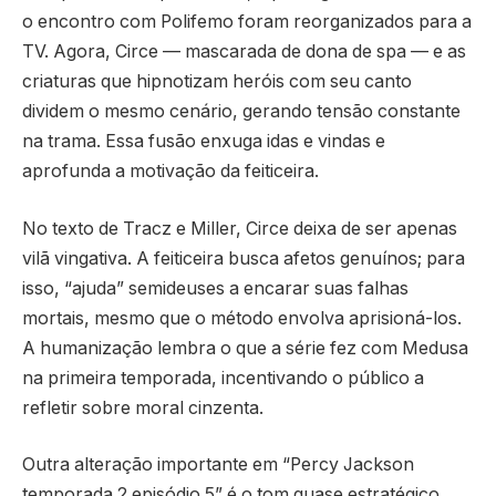
o encontro com Polifemo foram reorganizados para a
TV. Agora, Circe — mascarada de dona de spa — e as
criaturas que hipnotizam heróis com seu canto
dividem o mesmo cenário, gerando tensão constante
na trama. Essa fusão enxuga idas e vindas e
aprofunda a motivação da feiticeira.
No texto de Tracz e Miller, Circe deixa de ser apenas
vilã vingativa. A feiticeira busca afetos genuínos; para
isso, “ajuda” semideuses a encarar suas falhas
mortais, mesmo que o método envolva aprisioná-los.
A humanização lembra o que a série fez com Medusa
na primeira temporada, incentivando o público a
refletir sobre moral cinzenta.
Outra alteração importante em “Percy Jackson
temporada 2 episódio 5” é o tom quase estratégico