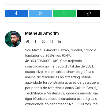
Facebook
Twitter
WhatsApp
Copy
Link
Matheus Amorim
Website
Facebook
X
Instagram
LinkedIn
(Twitter)
Sou Matheus Amorim Paixão, redator, crítico e
fundador do 365Filmes (CNPJ:
48.363.896/0001-08). Com trajetória
consolidada no mercado digital desde 2021,
especializei-me em crítica cinematográfica e
análise de tendências no streaming. Minha
autoridade foi construída através de passagens
por portais de referência como Cultura Genial,
TechShake e MasterDica, onde desenvolvi um
rigor técnico voltado à curadoria estratégica e
experiência do espectador. No 365 Filmes, meu