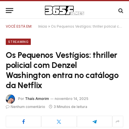
VOCÊ ESTÁ EM:
Início
»
Os Pequenos Vestígios: thriller policial com Denzel Washington entra no catálogo da Netflix
STREAMING
Os Pequenos Vestígios: thriller
policial com Denzel
Washington entra no catálogo
da Netflix
Por
Thaís Amorim
novembro 14, 2025
Nenhum comentário
3 Minutos de leitura