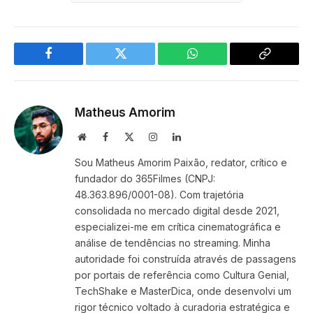
Facebook
Twitter
WhatsApp
Copy
Link
Matheus Amorim
Website
Facebook
X
Instagram
LinkedIn
(Twitter)
Sou Matheus Amorim Paixão, redator, crítico e
fundador do 365Filmes (CNPJ:
48.363.896/0001-08). Com trajetória
consolidada no mercado digital desde 2021,
especializei-me em crítica cinematográfica e
análise de tendências no streaming. Minha
autoridade foi construída através de passagens
por portais de referência como Cultura Genial,
TechShake e MasterDica, onde desenvolvi um
rigor técnico voltado à curadoria estratégica e