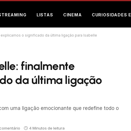
STREAMING
LISTAS
CINEMA
CURIOSIDADES 
explicamos o significado da última ligação para Isabelle
lle: finalmente
ado da última ligação
 com uma ligação emocionante que redefine todo o
comentário
4 Minutos de leitura