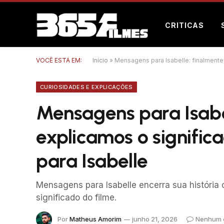
CRITICAS
VOCÊ ESTÁ EM:
Início
»
Mensagens para Isabelle: finalmente 
CURIOSIDADES E EXPLICAÇÕES
Mensagens para Isabe
explicamos o signific
para Isabelle
Mensagens para Isabelle encerra sua história
significado do filme.
Por
Matheus Amorim
junho 21, 2026
Nenhum 