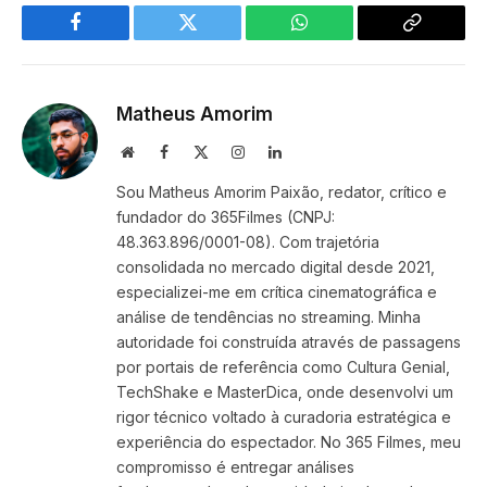
Facebook
Twitter
WhatsApp
Copy
Link
Matheus Amorim
Website
Facebook
X
Instagram
LinkedIn
(Twitter)
Sou Matheus Amorim Paixão, redator, crítico e
fundador do 365Filmes (CNPJ:
48.363.896/0001-08). Com trajetória
consolidada no mercado digital desde 2021,
especializei-me em crítica cinematográfica e
análise de tendências no streaming. Minha
autoridade foi construída através de passagens
por portais de referência como Cultura Genial,
TechShake e MasterDica, onde desenvolvi um
rigor técnico voltado à curadoria estratégica e
experiência do espectador. No 365 Filmes, meu
compromisso é entregar análises