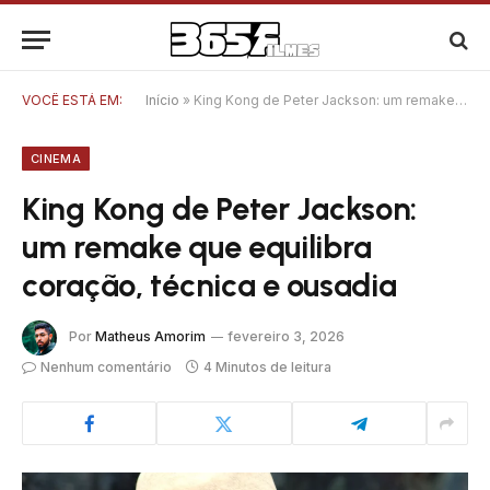
VOCÊ ESTÁ EM:
Início
»
King Kong de Peter Jackson: um remake que equilibra coração, técnica e ousadia
CINEMA
King Kong de Peter Jackson:
um remake que equilibra
coração, técnica e ousadia
Por
Matheus Amorim
fevereiro 3, 2026
Nenhum comentário
4 Minutos de leitura