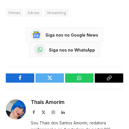
Filmes
Séries
Streaming
Siga nos no Google News
Siga nos no WhatsApp
Facebook
Twitter
WhatsApp
Copy
Link
Thaís Amorim
Facebook
X
Instagram
LinkedIn
(Twitter)
Sou Thais dos Santos Amorim, redatora