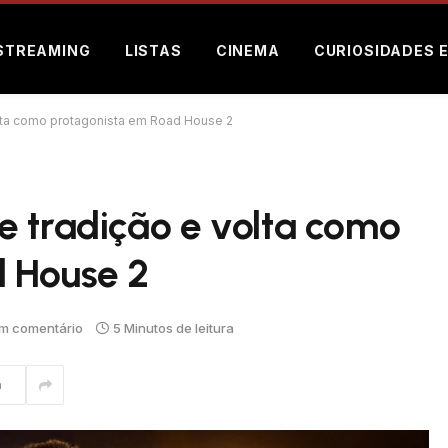
STREAMING
LISTAS
CINEMA
CURIOSIDADES 
olta como protagonista em Road House 2
e tradição e volta como
 House 2
m comentário
5 Minutos de leitura
m