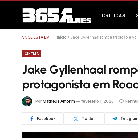
CRITICAS
VOCÊ ESTÁ EM:
Início
»
Jake Gyllenhaal rompe tradição e v
CINEMA
Jake Gyllenhaal romp
protagonista em Road
Por
Matheus Amorim
fevereiro 1, 2026
Nenhu
Facebook
Twitter
Telegra