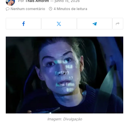
Por
Thaís Amorim
junho 15, 2026
Nenhum comentário
4 Minutos de leitura
Imagem: Divulgação