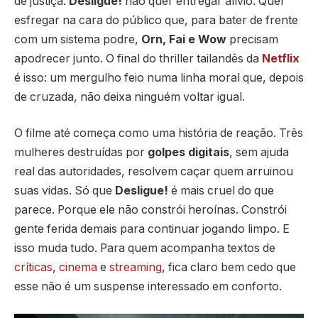
de justiça.
Desligue!
não quer entregar alívio. Quer
esfregar na cara do público que, para bater de frente
com um sistema podre,
Orn, Fai e Wow
precisam
apodrecer junto. O final do thriller tailandês da
Netflix
é isso: um mergulho feio numa linha moral que, depois
de cruzada, não deixa ninguém voltar igual.
O filme até começa como uma história de reação. Três
mulheres destruídas por
golpes digitais
, sem ajuda
real das autoridades, resolvem caçar quem arruinou
suas vidas. Só que
Desligue!
é mais cruel do que
parece. Porque ele não constrói heroínas. Constrói
gente ferida demais para continuar jogando limpo. E
isso muda tudo. Para quem acompanha textos de
críticas
,
cinema
e
streaming
, fica claro bem cedo que
esse não é um suspense interessado em conforto.