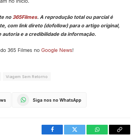
am no início.
te no
365Filmes
. A reprodução total ou parcial é
, com link direto (dofollow) para o artigo original,
 autoria e a credibilidade da informação.
 do 365 Filmes no
Google News
!
Viagem Sem Retorno
ews
Siga nos no WhatsApp
Facebook
Twitter
WhatsApp
Copy