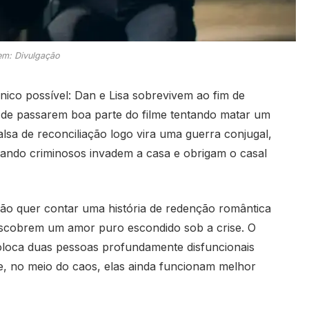
m: Divulgação
ônico possível: Dan e Lisa sobrevivem ao fim de
e passarem boa parte do filme tentando matar um
sa de reconciliação logo vira uma guerra conjugal,
uando criminosos invadem a casa e obrigam o casal
 não quer contar uma história de redenção romântica
descobrem um amor puro escondido sob a crise. O
oloca duas pessoas profundamente disfuncionais
e, no meio do caos, elas ainda funcionam melhor