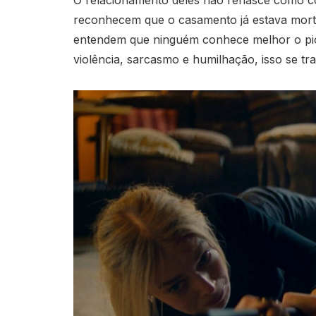
O relacionamento deles não renasce como co
reconhecem que o casamento já estava mort
entendem que ninguém conhece melhor o pior
violência, sarcasmo e humilhação, isso se tr