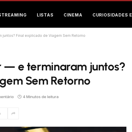
STREAMING
LISTAS
CINEMA
CURIOSIDADES 
m juntos? Final explicado de Viagem Sem Retorno
r — e terminaram juntos?
iagem Sem Retorno
entário
4 Minutos de leitura
m