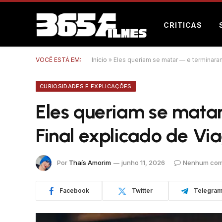
CRITICAS
VOCÊ ESTÁ EM:
Início
»
Eles queriam se matar — e terminara
CURIOSIDADES E EXPLICAÇÕES
Eles queriam se mata
Final explicado de V
Por
Thaís Amorim
junho 11, 2026
Nenhum com
Facebook
Twitter
Telegra