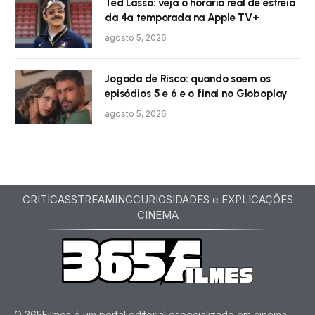
Ted Lasso: veja o horário real de estreia
da 4ª temporada na Apple TV+
agosto 5, 2026
Jogada de Risco: quando saem os
episódios 5 e 6 e o final no Globoplay
agosto 5, 2026
CRITICAS
STREAMING
CURIOSIDADES e EXPLICAÇÕES
CINEMA
O 365Filmes é um portal editorial especializado em cinema,