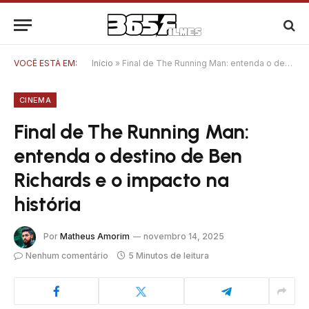
VOCÊ ESTÁ EM:
Início
»
Final de The Running Man: entenda o destino de Ben Richards e o impacto na história
CINEMA
Final de The Running Man:
entenda o destino de Ben
Richards e o impacto na
história
Por
Matheus Amorim
novembro 14, 2025
Nenhum comentário
5 Minutos de leitura