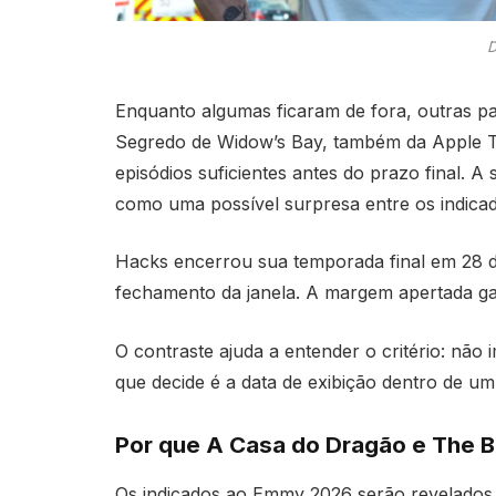
D
Enquanto algumas ficaram de fora, outras pas
Segredo de Widow’s Bay, também da Apple TV
episódios suficientes antes do prazo final. A s
como uma possível surpresa entre os indicad
Hacks encerrou sua temporada final em 28 de
fechamento da janela. A margem apertada garan
O contraste ajuda a entender o critério: nã
que decide é a data de exibição dentro de um
Por que A Casa do Dragão e The B
Os indicados ao Emmy 2026 serão revelados 