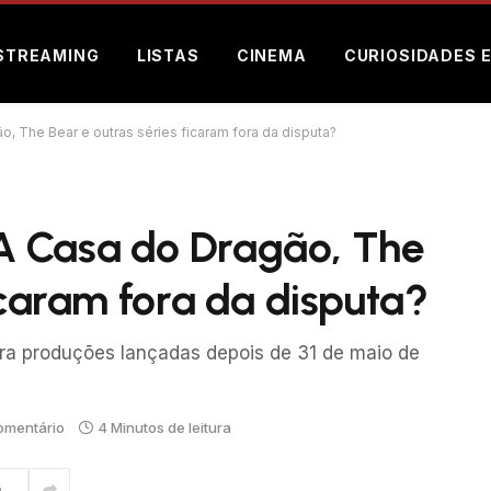
STREAMING
LISTAS
CINEMA
CURIOSIDADES 
, The Bear e outras séries ficaram fora da disputa?
A Casa do Dragão, The
icaram fora da disputa?
ora produções lançadas depois de 31 de maio de
mentário
4 Minutos de leitura
m