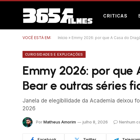
CRITICAS
VOCÊ ESTÁ EM:
Início
»
Emmy 2026: por que A Casa do Dragão
CURIOSIDADES E EXPLICAÇÕES
Emmy 2026: por que 
Bear e outras séries f
Janela de elegibilidade da Academia deixou f
2026
Por
Matheus Amorim
julho 8, 2026
Nenhum co
Facebook
Twitter
Telegra