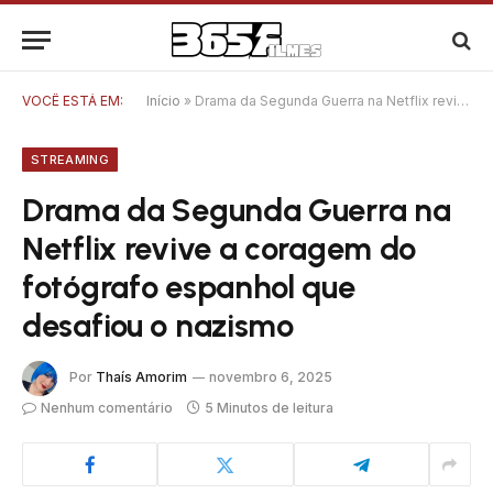
VOCÊ ESTÁ EM:
Início
»
Drama da Segunda Guerra na Netflix revive a coragem do fotógrafo espanhol que desafiou o nazismo
STREAMING
Drama da Segunda Guerra na
Netflix revive a coragem do
fotógrafo espanhol que
desafiou o nazismo
Por
Thaís Amorim
novembro 6, 2025
Nenhum comentário
5 Minutos de leitura