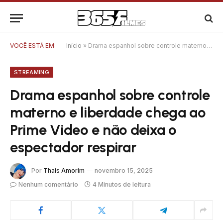
VOCÊ ESTÁ EM:
Início
»
Drama espanhol sobre controle materno e liberdade chega ao Prime Video e não deixa o espectador respirar
STREAMING
Drama espanhol sobre controle
materno e liberdade chega ao
Prime Video e não deixa o
espectador respirar
Por
Thaís Amorim
novembro 15, 2025
Nenhum comentário
4 Minutos de leitura