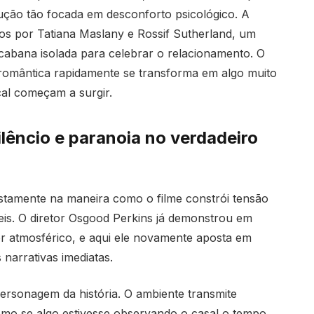
ução tão focada em desconforto psicológico. A
dos por
Tatiana Maslany
e
Rossif Sutherland
, um
cabana isolada para celebrar o relacionamento. O
romântica rapidamente se transforma em algo muito
al começam a surgir.
lêncio e paranoia no verdadeiro
stamente na maneira como o filme constrói tensão
is. O diretor Osgood Perkins já demonstrou em
r atmosférico, e aqui ele novamente aposta em
narrativas imediatas.
rsonagem da história. O ambiente transmite
omo se algo estivesse observando o casal o tempo