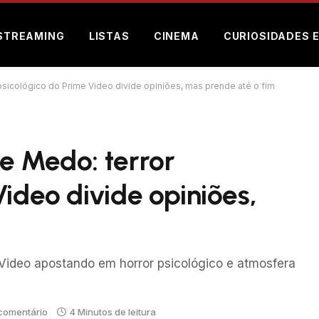
STREAMING
LISTAS
CINEMA
CURIOSIDADES 
psicológico do Prime Video divide opiniões, mas prende até o fim
e Medo: terror
Video divide opiniões,
Video apostando em horror psicológico e atmosfera
comentário
4 Minutos de leitura