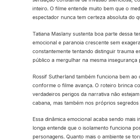
inteiro. O filme entende muito bem que o m
espectador nunca tem certeza absoluta do q
Tatiana Maslany sustenta boa parte dessa tens
emocional e paranoia crescente sem exager
constantemente tentando distinguir trauma e
público a mergulhar na mesma insegurança p
Rossif Sutherland também funciona bem ao 
conforme o filme avança. O roteiro brinca c
verdadeiros perigos da narrativa não esteja
cabana, mas também nos próprios segredos 
Essa dinâmica emocional acaba sendo mais in
longa entende que o isolamento funciona por
personagens. Quanto mais o ambiente se to