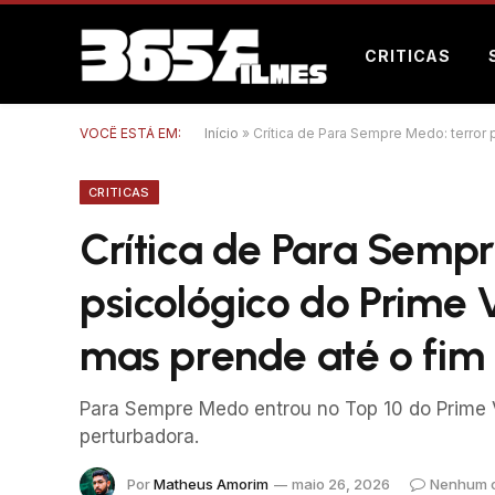
CRITICAS
VOCÊ ESTÁ EM:
Início
»
Crítica de Para Sempre Medo: terror 
CRITICAS
Crítica de Para Sempr
psicológico do Prime 
mas prende até o fim
Para Sempre Medo entrou no Top 10 do Prime 
perturbadora.
Por
Matheus Amorim
maio 26, 2026
Nenhum 