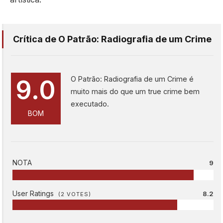
Crítica de O Patrão: Radiografia de um Crime
O Patrão: Radiografia de um Crime é
9.0
muito mais do que um true crime bem
executado.
BOM
NOTA
9
User Ratings
8.2
(
2
VOTES)