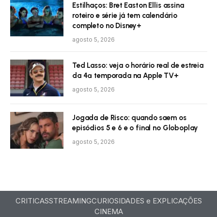
Estilhaços: Bret Easton Ellis assina
roteiro e série já tem calendário
completo no Disney+
agosto 5, 2026
Ted Lasso: veja o horário real de estreia
da 4ª temporada na Apple TV+
agosto 5, 2026
Jogada de Risco: quando saem os
episódios 5 e 6 e o final no Globoplay
agosto 5, 2026
CRITICAS
STREAMING
CURIOSIDADES e EXPLICAÇÕES
CINEMA