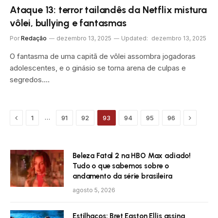
Ataque 13: terror tailandês da Netflix mistura
vôlei, bullying e fantasmas
Por
Redação
dezembro 13, 2025
Updated:
dezembro 13, 2025
O fantasma de uma capitã de vôlei assombra jogadoras
adolescentes, e o ginásio se torna arena de culpas e
segredos.…
Previous
Próximo
…
1
91
92
93
94
95
96
Beleza Fatal 2 na HBO Max adiado!
Tudo o que sabemos sobre o
andamento da série brasileira
agosto 5, 2026
Estilhaços: Bret Easton Ellis assina