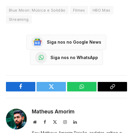
Blue Moon: Música e Solidão
Filmes
HBO Max
Streaming
Siga nos no Google News
Siga nos no WhatsApp
Facebook
Twitter
WhatsApp
Copy
Link
Matheus Amorim
Website
Facebook
X
Instagram
LinkedIn
(Twitter)
Sou Matheus Amorim Paixão, redator, crítico e