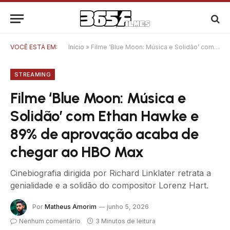
VOCÊ ESTÁ EM:
Início
»
Filme ‘Blue Moon: Música e Solidão’ com Ethan Hawke e 89% de aprovação acaba de chegar ao HBO Max
STREAMING
Filme ‘Blue Moon: Música e
Solidão’ com Ethan Hawke e
89% de aprovação acaba de
chegar ao HBO Max
Cinebiografia dirigida por Richard Linklater retrata a
genialidade e a solidão do compositor Lorenz Hart.
Por
Matheus Amorim
junho 5, 2026
Nenhum comentário
3 Minutos de leitura